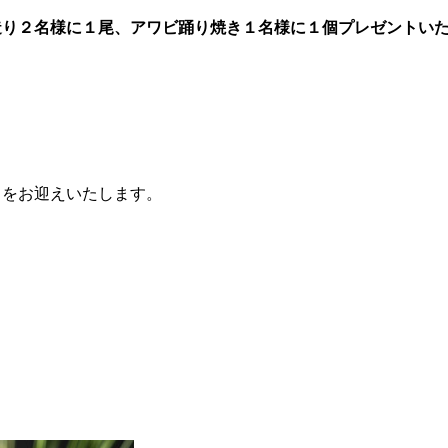
造り２名様に１尾、アワビ踊り焼き１名様に１個プレゼントい
まをお迎えいたします。