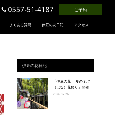
0557-51-4187
ご予約
よくある質問
伊豆の花日記
アクセス
伊豆の花日記
「伊豆の花 夏の８.７
（はな）花祭り」開催
2026.07.26