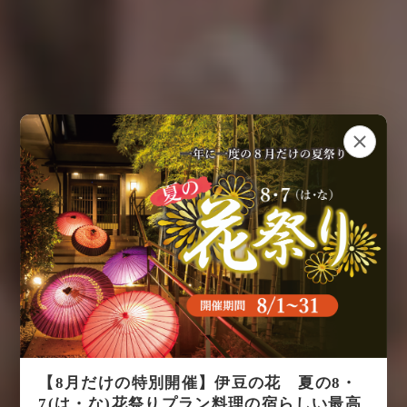
【8月だけの特別開催】伊豆の花 夏の8・
7(は・な)花祭りプラン料理の宿らしい最高