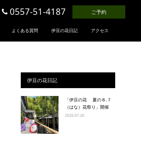
0557-51-4187
ご予約
よくある質問
伊豆の花日記
アクセス
伊豆の花日記
「伊豆の花 夏の８.７
（はな）花祭り」開催
2026.07.26