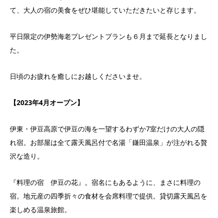
て、大人の宿の美食をぜひ堪能していただきたいと存じます。
平日限定の伊勢海老プレゼントプランも６月まで延長となりまし
た。
日頃のお疲れを癒しにお越しくださいませ。
【
2023
年
4
月オープン】
伊東・伊豆高原で伊豆の海を一望するわずか7室だけの大人の隠
れ宿。お部屋は全て露天風呂付で名湯「鎌田温泉」が注がれる贅
沢な造り。
『料理の宿 伊豆の花』。宿名にもあるように、まさに料理の
宿。地元産の四季折々の食材を会席料理で提供。貸切露天風呂を
楽しめる温泉旅館。